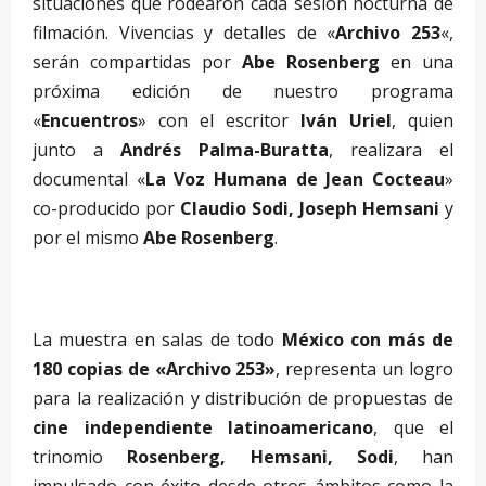
situaciones que rodearon cada sesión nocturna de
filmación. Vivencias y detalles de «
Archivo 253
«,
serán compartidas por
Abe Rosenberg
en una
próxima edición de nuestro programa
«
Encuentros
» con el escritor
Iván Uriel
, quien
junto a
Andrés Palma-Buratta
, realizara el
documental «
La Voz Humana de Jean Cocteau
»
co-producido por
Claudio Sodi, Joseph Hemsani
y
por el mismo
Abe Rosenberg
.
La muestra en salas de todo
México con más de
180 copias de «Archivo 253»
, representa un logro
para la realización y distribución de propuestas de
cine independiente latinoamericano
, que el
trinomio
Rosenberg, Hemsani, Sodi
, han
impulsado con éxito desde otros ámbitos como la