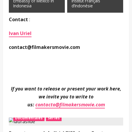
Embassy of Mexico in
Institut Français
Indonesia
d’Indonésie
Contact
:
Ivan Uriel
contact@filmakersmovie.com
If you want to release or present your work here,
we invite you to write to
us:
contacto@filmakersmovie.com
Documentales
Series