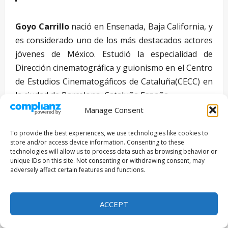
Goyo Carrillo
nació en Ensenada, Baja California, y
es considerado uno de los más destacados actores
jóvenes de México. Estudió la especialidad de
Dirección cinematográfica y guionismo en el Centro
de Estudios Cinematogáficos de Cataluña(CECC) en
la ciudad de Barcelona, Cataluña España.
Manage Consent
En 2006 cursó el diplomado de producción y
realización cinematográfica en el mexicano Centro
To provide the best experiences, we use technologies like cookies to
store and/or access device information. Consenting to these
de Capacitación Cinematográfica. Formó parte de
technologies will allow us to process data such as browsing behavior or
distintas agrupaciones teatrales profesionales en
unique IDs on this site. Not consenting or withdrawing consent, may
adversely affect certain features and functions.
la ciudad de Tijuana como actor.
Se ha desempeñado como actor en los filmes
ACCEPT
“Blind”, de Carlos Sinta, “Anoche”, de Raúl
Rodríguez, y “Materia Invisible”, de Jair López; como