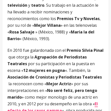
televisión
y
teatro
. Su trabajo en la actuación le
ha llevado a recibir nominaciones y
reconocimientos como los
Premios Tv y Novelas
,
por su rol de «
Mejor Villana
» en las telenovelas
«
Rosa Salvaje
» (México, 1988) y «
María la del
Barrio
» (México, 1993).
En 2010 fue galardonada con el
Premio Silvia Pinal
que otorga la
Agrupación de Periodistas
Teatrales
por su participación en la puesta en
escena «
12 mujeres en pugna
«. También, la
Asociación de Cronistas y Periodistas Teatrales
la reconocen como «
Mejor Actriz
» por sus
interpretaciones en «
No seré feliz, pero tengo
marido
» como mejor monologo de una actriz en
2010, y en 2012 por su desempeño en la obra «
El
efecto de los rayos gamma
«, obra producida por