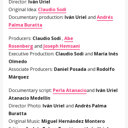
Director:
Iván Uriel
Original Idea:
Claudio Sodi
Documentary production:
Iván Uriel
and
Andrés
Palma Buratta
Producers:
Claudio Sodi
,
Abe
Rosenberg
and
Joseph Hemsani
Executive Production:
Claudio Sodi
and
María Inés
Olmedo
Associate Producers:
Daniel Posada
and
Rodolfo
Márquez
Documentary script:
Perla Atanacio
and
Iván Uriel
Atanacio Medellín
Director Photo:
Iván Uriel
and
Andrés Palma
Buratta
Original Music:
Miguel Hernández Montero