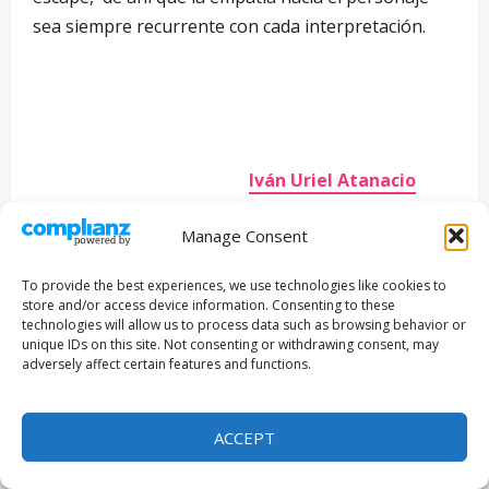
sea siempre recurrente con cada interpretación.
Iván Uriel Atanacio
Medellín
|
elsurconovela
| México
Manage Consent
Escritor y documentalista. Considerado uno de los
To provide the best experiences, we use technologies like cookies to
principales exponentes de la literatura testimonial en
store and/or access device information. Consenting to these
lengua hispana. Sus novelas “El Surco” y “El Ítamo” que
technologies will allow us to process data such as browsing behavior or
unique IDs on this site. Not consenting or withdrawing consent, may
abordan la migración universal, han sido estudiadas en
adversely affect certain features and functions.
diversas universidades alrededor del mundo. Dirigió
“La Voz Humana” y “Día de Descanso”. Columnista en
Pijama Surf, es Director Editorial y Fundador de
ACCEPT
Filmakersmovie.com