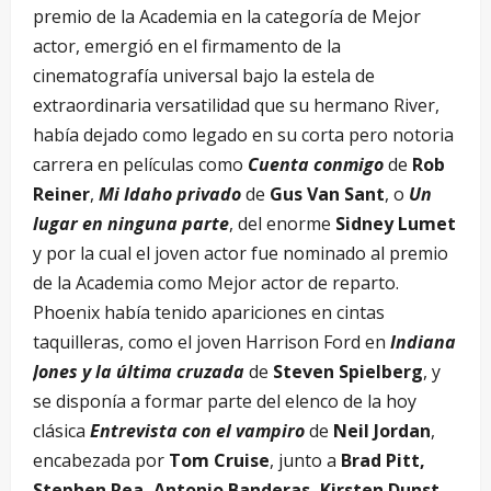
premio de la Academia en la categoría de Mejor
actor, emergió en el firmamento de la
cinematografía universal bajo la estela de
extraordinaria versatilidad que su hermano River,
había dejado como legado en su corta pero notoria
carrera en películas como
Cuenta conmigo
de
Rob
Reiner
,
Mi Idaho privado
de
Gus Van Sant
, o
Un
lugar en ninguna parte
, del enorme
Sidney Lumet
y por la cual el joven actor fue nominado al premio
de la Academia como Mejor actor de reparto.
Phoenix había tenido apariciones en cintas
taquilleras, como el joven Harrison Ford en
Indiana
Jones y la última cruzada
de
Steven Spielberg
, y
se disponía a formar parte del elenco de la hoy
clásica
Entrevista con el vampiro
de
Neil Jordan
,
encabezada por
Tom Cruise
, junto a
Brad Pitt,
Stephen Rea, Antonio Banderas, Kirsten Dunst,