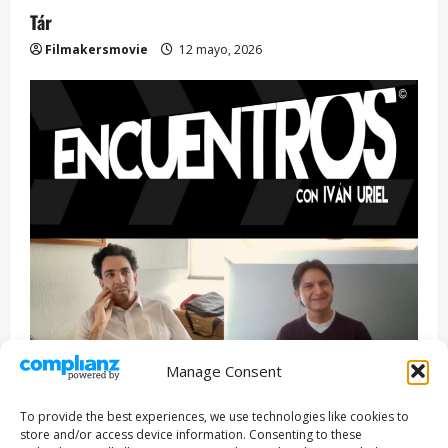
Tár
Filmakersmovie
12 mayo, 2026
Manage Consent
Entrevista
Series
To provide the best experiences, we use technologies like cookies to
ENCUENTROS CON IVÁN URIEL T3E22: JUAN PATRICIO
store and/or access device information. Consenting to these