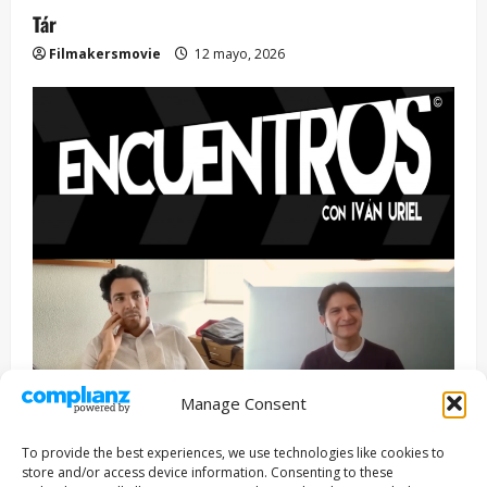
Tár
Filmakersmovie
12 mayo, 2026
Manage Consent
Entrevista
Series
To provide the best experiences, we use technologies like cookies to
ENCUENTROS CON IVÁN URIEL T3E22: JUAN PATRICIO
store and/or access device information. Consenting to these