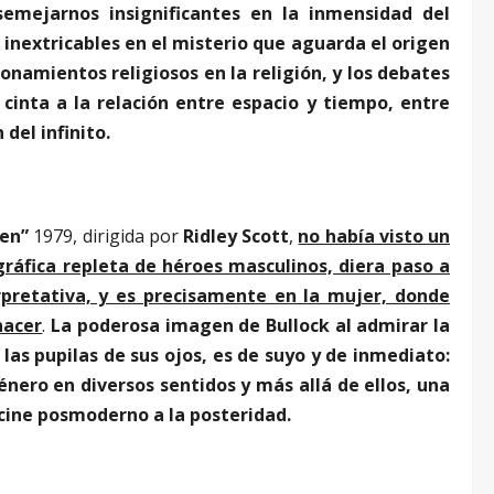
emejarnos insignificantes en la inmensidad del
 inextricables en el misterio que aguarda el origen
cionamientos religiosos en la religión, y los debates
a cinta a la relación entre espacio y tiempo, entre
 del infinito.
ien”
1979, dirigida por
Ridley Scott
,
no había visto un
áfica repleta de héroes masculinos, diera paso a
erpretativa, y es precisamente en la mujer, donde
nacer
.
La poderosa imagen de Bullock al admirar la
e las pupilas de sus ojos, es de suyo y de inmediato:
énero en diversos sentidos y más allá de ellos, una
 cine posmoderno a la posteridad.