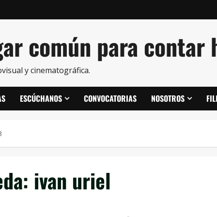
ar común para contar h
visual y cinematográfica.
AS
ESCÚCHANOS
CONVOCATORIAS
NOSOTROS
FI
3
eda:
ivan uriel