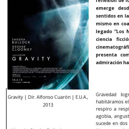
reflexión de l
emerge desde
sentidos en la
mismo en coau
legado “Los 
ciencia ficc
cinematográfi
presenta com
admiración ha
Gravedad log
Gravity | Dir. Alfonso Cuarón | E.U.A.,
habitáramos el
2013
respiro a resp
agobia, angust
sucede en dos 