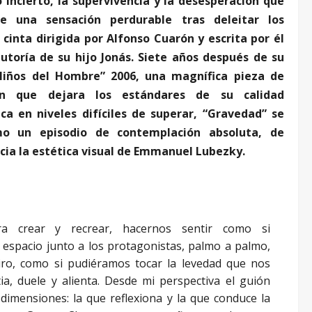
o incierto, la supervivencia y la desesperación que
 una sensación perdurable tras deleitar los
 cinta dirigida por Alfonso Cuarón y escrita por él
toría de su hijo Jonás. Siete años después de su
Niños del Hombre” 2006, una magnífica pieza de
ión que dejara los estándares de su calidad
ca en niveles difíciles de superar, “Gravedad” se
o un episodio de contemplación absoluta, de
cia la estética visual de Emmanuel Lubezky.
ra crear y recrear, hacernos sentir como si
 espacio junto a los protagonistas, palmo a palmo,
iro, como si pudiéramos tocar la levedad que nos
ia, duele y alienta. Desde mi perspectiva el guión
dimensiones: la que reflexiona y la que conduce la