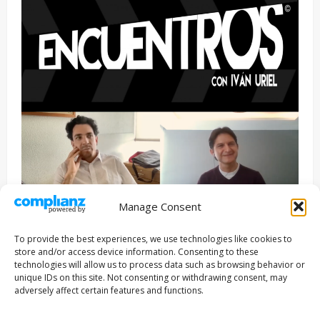
Manage Consent
Entrevista
Series
To provide the best experiences, we use technologies like cookies to
ENCUENTROS CON IVÁN URIEL T3E22: JUAN PATRICIO
store and/or access device information. Consenting to these
RIVEROLL
technologies will allow us to process data such as browsing behavior or
unique IDs on this site. Not consenting or withdrawing consent, may
Filmakersmovie
5 mayo, 2026
adversely affect certain features and functions.