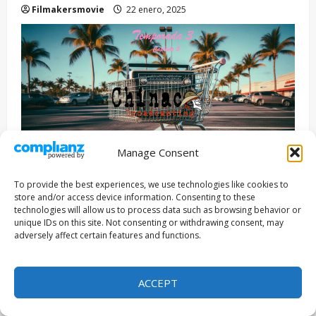
Filmakersmovie
22 enero, 2025
Manage Consent
To provide the best experiences, we use technologies like cookies to
¡Bienvenidos a Radio Chinaco Broadcasting!
store and/or access device information. Consenting to these
technologies will allow us to process data such as browsing behavior or
Conducido por: Perla Atanacio & Andrés Palma
unique IDs on this site. Not consenting or withdrawing consent, may
Buratta
adversely affect certain features and functions.
Podcast dedicado al cine, sus realizadores y
ACCEPT
protagonistas, difusión de festivales,
convocatorias, música, entrevistas, invitados,