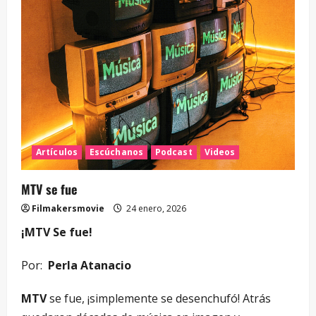
Artículos
Escúchanos
Podcast
Videos
MTV se fue
Filmakersmovie
24 enero, 2026
¡MTV Se fue!
Por:
Perla Atanacio
MTV
se fue, ¡simplemente se desenchufó! Atrás