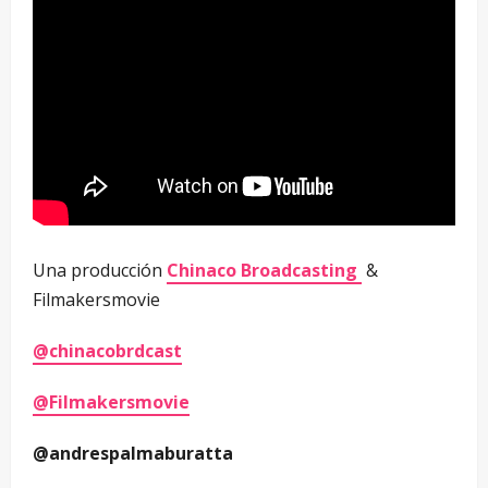
Una producción
Chinaco Broadcasting
&
Filmakersmovie
@chinacobrdcast
@Filmakersmovie
@andrespalmaburatta