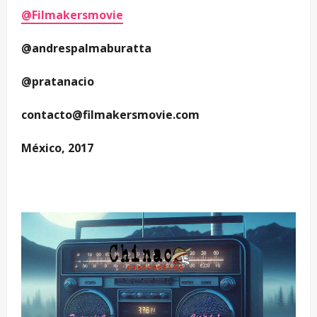
@Filmakersmovie
@andrespalmaburatta
@pratanacio
contacto@filmakersmovie.com
México, 2017