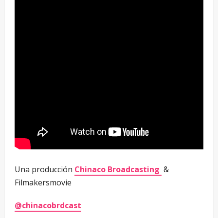
Una producción
Chinaco Broadcasting
&
Filmakersmovie
@chinacobrdcast