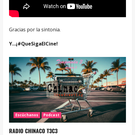
Gracias por la sintonia.
Y…¡#QueSigaElCine!
Escúchanos
Podcast
RADIO CHINACO T3C3