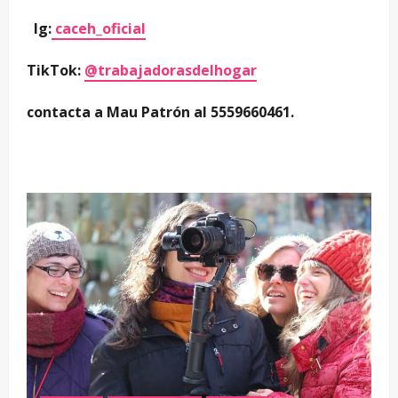
Ig:
caceh_oficial
TikTok:
@trabajadorasdelhogar
contacta a Mau Patrón al 5559660461.