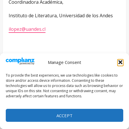
Coordinadora Académica,
Instituto de Literatura, Universidad de los Andes
ilopez@uandes.cl
Comité Académico:
Manage Consent
Paula Baldwin Lind, Ph.D.
To provide the best experiences, we use technologies like cookies to
store and/or access device information. Consenting to these
Carmen Sofía Brenes, Ph.D.
technologies will allow us to process data such as browsing behavior or
unique IDs on this site. Not consenting or withdrawing consent, may
adversely affect certain features and functions.
Susana Bunster H., M.A.
Miguel Donoso Rodríguez, Ph.D.
ACCEPT
Braulio Fernández Biggs, Ph.D.