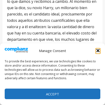
lo que damos y recibimos a cambio. Al momento en
que la dice, su novio Harry, un millonario bien
parecido, es el candidato ideal, precisamente por
todos aquellos atributos cuantificables que ella
valora y a él enaltecen: la vasta cantidad de dinero
que hay en su cuenta bancaria, el elevado costo del
departamento en que vive, los muchos lugares de
lujo a los que puede llevarla a cenar y, más que
Manage Consent
nada, cómo esto la hace sentir y verse a sí misma;
porque, si él es miembro de una élite social, ella, al
To provide the best experiences, we use technologies like cookies to
ser su pareja, por asociación también lo será. Y en
store and/or access device information. Consenting to these
technologies will allow us to process data such as browsing behavior or
un mundo como éste, esto importa, por estatus y
unique IDs on this site. Not consenting or withdrawing consent, may
nivel económico. El por qué es importante tiene que
adversely affect certain features and functions.
ver con división de clases sociales y sobre todo con
la idea que se nos inculca, repite y vende hasta el
ACCEPT
cansancio: entre más exclusivo, mejor; noción
establecida a partir de estándares consumistas y de