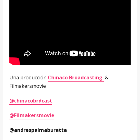
Una producción
Chinaco Broadcasting
&
Filmakersmovie
@chinacobrdcast
@Filmakersmovie
@andrespalmaburatta