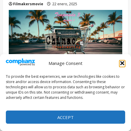
Filmakersmovie
22 enero, 2025
Manage Consent
To provide the best experiences, we use technologies like cookies to
¡Bienvenidos a Radio Chinaco Broadcasting!
store and/or access device information. Consenting to these
technologies will allow us to process data such as browsing behavior or
Conducido por: Perla Atanacio & Andrés Palma
unique IDs on this site. Not consenting or withdrawing consent, may
Buratta
adversely affect certain features and functions.
Podcast dedicado al cine, sus realizadores y
ACCEPT
protagonistas, difusión de festivales,
convocatorias, música, entrevistas, invitados,