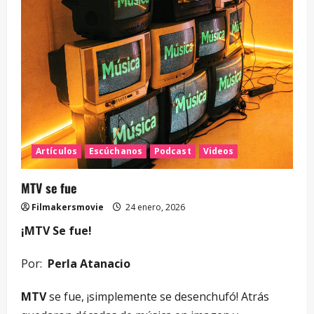
Artículos
Escúchanos
Podcast
Videos
MTV se fue
Filmakersmovie
24 enero, 2026
¡MTV Se fue!
Por:
Perla Atanacio
MTV
se fue, ¡simplemente se desenchufó! Atrás