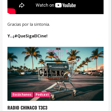
Gracias por la sintonia.
Y…¡#QueSigaElCine!
Escúchanos
Podcast
RADIO CHINACO T3C3