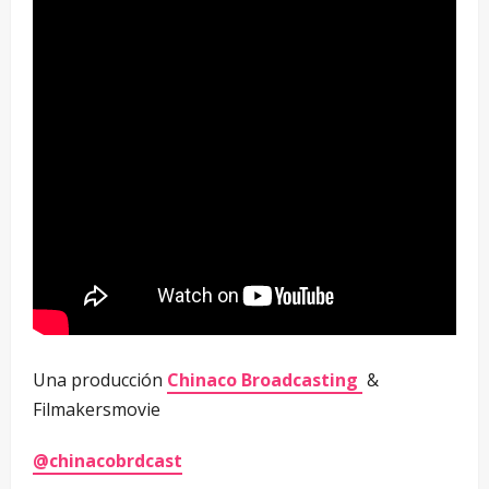
Una producción
Chinaco Broadcasting
&
Filmakersmovie
@chinacobrdcast