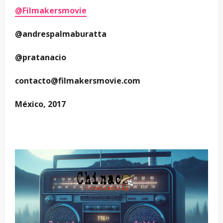
@Filmakersmovie
@andrespalmaburatta
@pratanacio
contacto@filmakersmovie.com
México, 2017