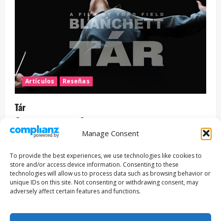
Artículos
Reseñas
Tár
Filmakersmovie
12 mayo, 2026
Manage Consent
Entrevista
Series
To provide the best experiences, we use technologies like cookies to
ENCUENTROS CON IVÁN URIEL T3E22: JUAN PATRICIO
store and/or access device information. Consenting to these
RIVEROLL
technologies will allow us to process data such as browsing behavior or
unique IDs on this site. Not consenting or withdrawing consent, may
Filmakersmovie
5 mayo, 2026
adversely affect certain features and functions.