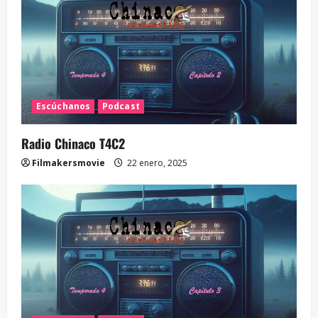
Escúchanos
Podcast
Radio Chinaco T4C2
Filmakersmovie
22 enero, 2025