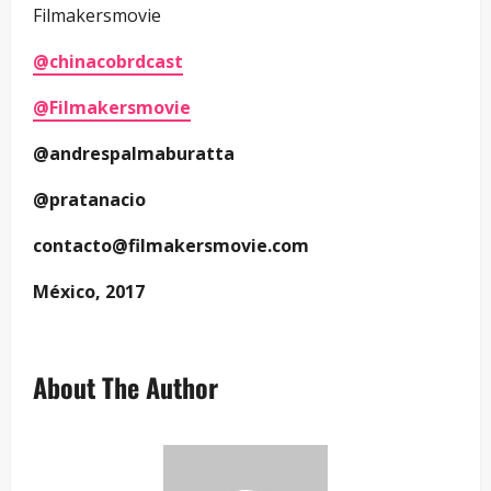
Filmakersmovie
@chinacobrdcast
@Filmakersmovie
@andrespalmaburatta
@pratanacio
contacto@filmakersmovie.com
México, 2017
About The Author