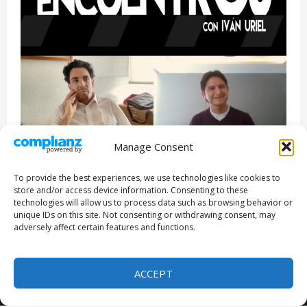
Manage Consent
Entrevista
Series
To provide the best experiences, we use technologies like cookies to
ENCUENTROS CON IVÁN URIEL T3E22: JUAN PATRICIO
store and/or access device information. Consenting to these
RIVEROLL
technologies will allow us to process data such as browsing behavior or
unique IDs on this site. Not consenting or withdrawing consent, may
Filmakersmovie
5 mayo, 2026
adversely affect certain features and functions.
Copyright © Todos los derechos reservados 2026
|
ACCEPT
MoreNews
por AF themes.