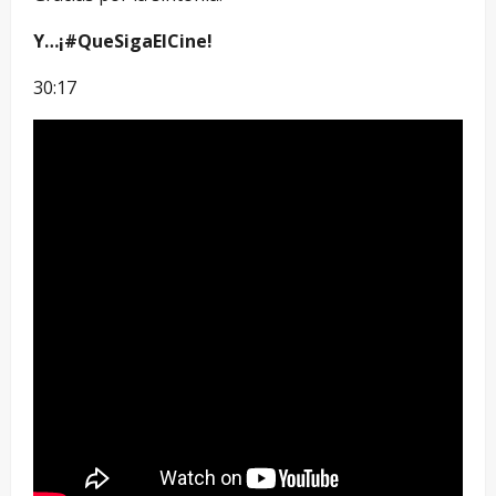
Y…¡#QueSigaElCine!
30:17