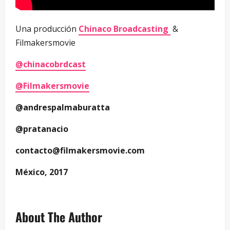
Una producción
Chinaco Broadcasting
&
Filmakersmovie
@chinacobrdcast
@Filmakersmovie
@andrespalmaburatta
@pratanacio
contacto@filmakersmovie.com
México, 2017
About The Author