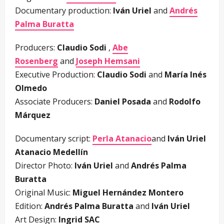
Documentary production:
Iván Uriel
and
Andrés
Palma Buratta
Producers:
Claudio Sodi
,
Abe
Rosenberg
and
Joseph Hemsani
Executive Production:
Claudio Sodi
and
María Inés
Olmedo
Associate Producers:
Daniel Posada
and
Rodolfo
Márquez
Documentary script:
Perla Atanacio
and
Iván Uriel
Atanacio Medellín
Director Photo:
Iván Uriel
and
Andrés Palma
Buratta
Original Music:
Miguel Hernández Montero
Edition:
Andrés Palma Buratta
and
Iván Uriel
Art Design:
Ingrid SAC