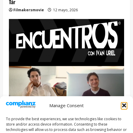
Tár
Filmakersmovie
12 mayo, 2026
Manage Consent
Entrevista
Series
To provide the best experiences, we use technologies like cookies to
ENCUENTROS CON IVÁN URIEL T3E22: JUAN PATRICIO
store and/or access device information. Consenting to these
RIVEROLL
technologies will allow us to process data such as browsing behavior or