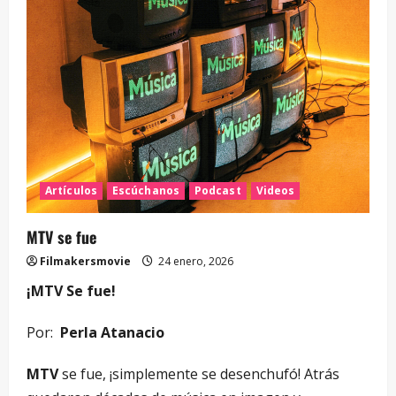
Artículos
Escúchanos
Podcast
Videos
MTV se fue
Filmakersmovie
24 enero, 2026
¡MTV Se fue!
Por:
Perla Atanacio
MTV
se fue, ¡simplemente se desenchufó! Atrás