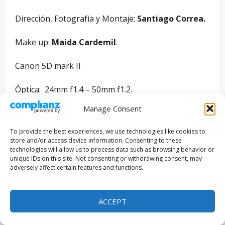
Dirección, Fotografía y Montaje:
Santiago Correa.
Make up:
Maida Cardemil
.
Canon 5D mark II
Óptica: 24mm f1.4 – 50mm f1.2.
Manage Consent
Chile, junio de 2012.
To provide the best experiences, we use technologies like cookies to
–
store and/or access device information. Consenting to these
technologies will allow us to process data such as browsing behavior or
unique IDs on this site. Not consenting or withdrawing consent, may
Galería
:
adversely affect certain features and functions.
ACCEPT