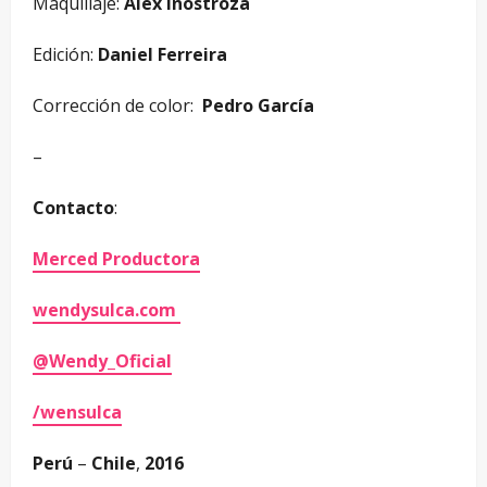
Maquillaje:
Alex Inostroza
Edición:
Daniel Ferreira
Corrección de color:
Pedro García
–
Contacto
:
Merced Productora
wendysulca.com
@Wendy_Oficial
/wensulca
Perú
–
Chile
,
2016