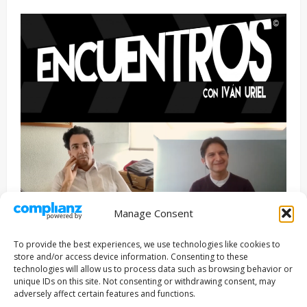
Manage Consent
Entrevista
Series
To provide the best experiences, we use technologies like cookies to
ENCUENTROS CON IVÁN URIEL T3E22: JUAN PATRICIO
store and/or access device information. Consenting to these
RIVEROLL
technologies will allow us to process data such as browsing behavior or
unique IDs on this site. Not consenting or withdrawing consent, may
Filmakersmovie
5 mayo, 2026
adversely affect certain features and functions.