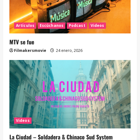
Artículos
Escúchanos
Podcast
Videos
MTV se fue
Filmakersmovie
24 enero, 2026
Videos
La Ciudad – Soldadera & Chinaco Sud System