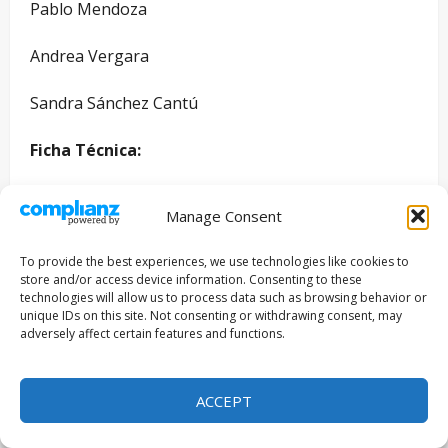
Pablo Mendoza
Andrea Vergara
Sandra Sánchez Cantú
Ficha Técnica:
Director y Guionista:
Lorenzo Zuazua
Manage Consent
Productores:
Lilia Vidal y Lorenzo Zuazua
To provide the best experiences, we use technologies like cookies to
store and/or access device information. Consenting to these
Director de fotografía:
Jacobo Castro
technologies will allow us to process data such as browsing behavior or
unique IDs on this site. Not consenting or withdrawing consent, may
adversely affect certain features and functions.
Sonidista:
Gabriela Vázquez
Diseño de producción:
Asael Gutiérrez
ACCEPT
Maquillaje y Peinados:
Alejandra Calderón