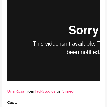
Una Rosa
from
JackStudios
on
Vimeo
.
Cast: