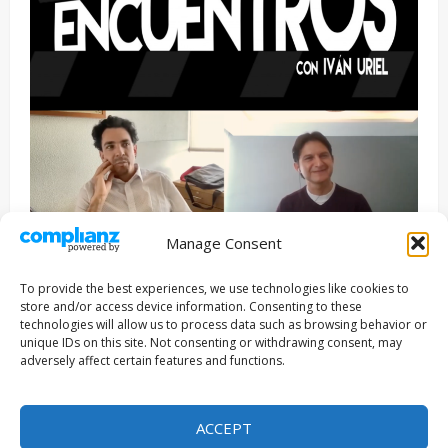
Manage Consent
Entrevista
Series
To provide the best experiences, we use technologies like cookies to
ENCUENTROS CON IVÁN URIEL T3E22: JUAN PATRICIO
store and/or access device information. Consenting to these
RIVEROLL
technologies will allow us to process data such as browsing behavior or
unique IDs on this site. Not consenting or withdrawing consent, may
Filmakersmovie
5 mayo, 2026
adversely affect certain features and functions.
Copyright © Todos los derechos reservados 2026
|
ACCEPT