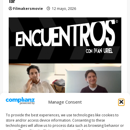
Tár
Filmakersmovie
12 mayo, 2026
Manage Consent
Entrevista
Series
To provide the best experiences, we use technologies like cookies to
ENCUENTROS CON IVÁN URIEL T3E22: JUAN PATRICIO
store and/or access device information. Consenting to these
RIVEROLL
technologies will allow us to process data such as browsing behavior or