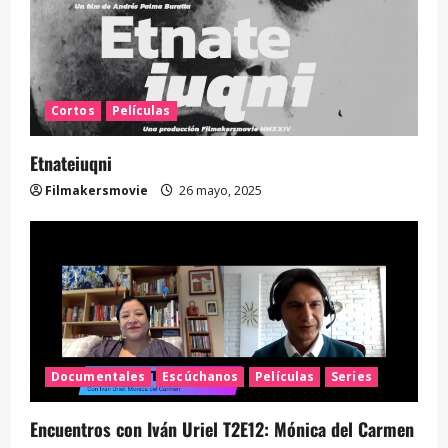
Cortos
Películas
Etnateiuqni
Filmakersmovie
26 mayo, 2025
Documentales
Escúchanos
Películas
Series
Encuentros con Iván Uriel T2E12: Mónica del Carmen