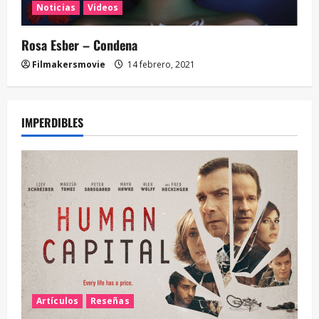
Noticias
Videos
Rosa Esber – Condena
Filmakersmovie
14 febrero, 2021
IMPERDIBLES
Artículos
Reseñas