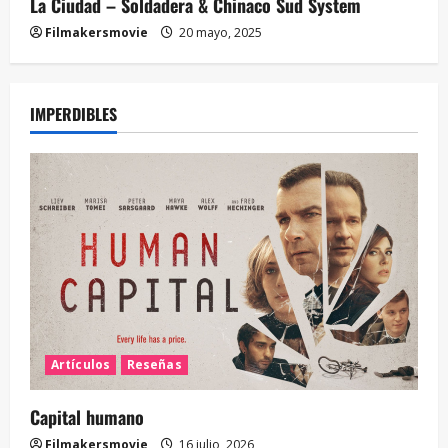
La Ciudad – Soldadera & Chinaco Sud System
Filmakersmovie
20 mayo, 2025
IMPERDIBLES
Artículos
Reseñas
Capital humano
Filmakersmovie
16 julio, 2026