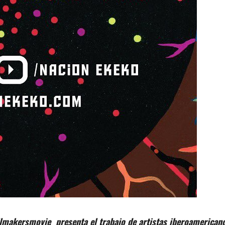
lmakersmovie presenta el trabajo de artistas iberoamerican