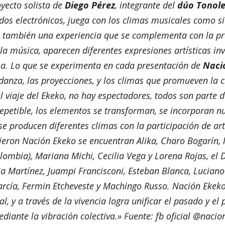
oyecto solista de
Diego Pérez
, integrante del
dúo Tonol
os electrónicos, juega con los climas
musicales como si
 también una experiencia que se complementa con la pro
 música, aparecen diferentes expresiones artísticas inv
a. Lo que se experimenta en cada presentación de
Naci
a danza, las proyecciones, y los climas que promueven la 
l viaje del Ekeko, no hay espectadores, todos son parte d
repetible, los elementos se transforman, se incorporan 
se producen diferentes climas con la participación de arti
eron Nación Ekeko se encuentran Alika, Charo Bogarín, 
olombia), Mariana Michi, Cecilia Vega y Lorena Rojas, e
ia Martínez, Juampi Francisconi, Esteban Blanca, Luciano
rcía, Fermin Etcheveste y Machingo Russo. Nación Ekeko
al, y a través de la vivencia logra unificar el pasado y el
diante la vibración colectiva.»
Fuente: fb oficial @naci