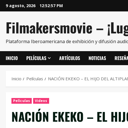
9 agosto, 2026
12:52:58 PM
Filmakersmovie – ¡Lug
Plataforma Iberoamericana de exhibición y difusión audio
INICIO
PELÍCULAS
ARTÍCULOS
NOTICIAS
RESEÑ
Inicio
Películas
NACIÓN EKEKO – EL HIJO DEL ALTIPL
Películas
Videos
NACIÓN EKEKO – EL HIJ