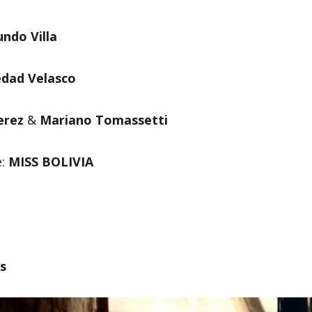
undo Villa
edad Velasco
erez
&
Mariano Tomassetti
e:
MISS BOLIVIA
s