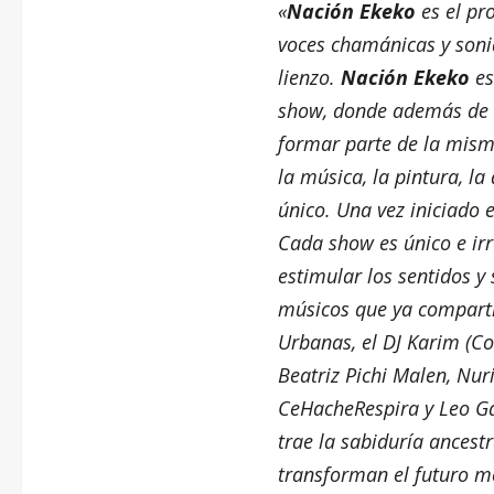
«
Nación Ekeko
es el pr
voces chamánicas y sonid
lienzo.
Nación Ekeko
es
show, donde además de la
formar parte de la mism
la música, la pintura, l
único. Una vez iniciado e
Cada show es único e ir
estimular los sentidos y 
músicos que ya comparti
Urbanas, el DJ Karim (C
Beatriz Pichi Malen, Nur
CeHacheRespira y Leo Ga
trae la sabiduría ancestr
transforman el futuro me