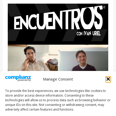
Manage Consent
Entrevista
Series
To provide the best experiences, we use technologies like cookies to
ENCUENTROS CON IVÁN URIEL T3E22: JUAN PATRICIO
store and/or access device information. Consenting to these
RIVEROLL
technologies will allow us to process data such as browsing behavior or
unique IDs on this site. Not consenting or withdrawing consent, may
Filmakersmovie
5 mayo, 2026
adversely affect certain features and functions.