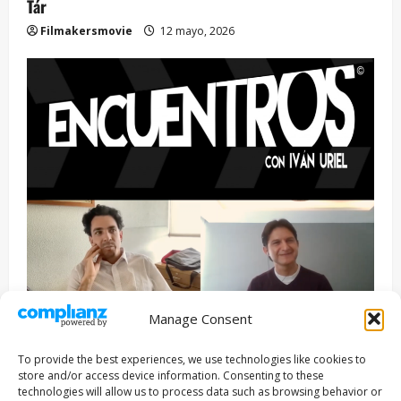
Tár
Filmakersmovie
12 mayo, 2026
Manage Consent
Entrevista
Series
To provide the best experiences, we use technologies like cookies to
ENCUENTROS CON IVÁN URIEL T3E22: JUAN PATRICIO
store and/or access device information. Consenting to these
RIVEROLL
technologies will allow us to process data such as browsing behavior or