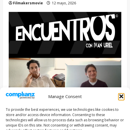
Filmakersmovie
12 mayo, 2026
Manage Consent
Entrevista
Series
To provide the best experiences, we use technologies like cookies to
ENCUENTROS CON IVÁN URIEL T3E22: JUAN PATRICIO
store and/or access device information. Consenting to these
RIVEROLL
technologies will allow us to process data such as browsing behavior or
unique IDs on this site. Not consenting or withdrawing consent, may
Filmakersmovie
5 mayo, 2026