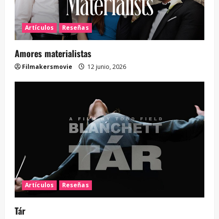
Artículos
Reseñas
Amores materialistas
Filmakersmovie
12 junio, 2026
Artículos
Reseñas
Tár