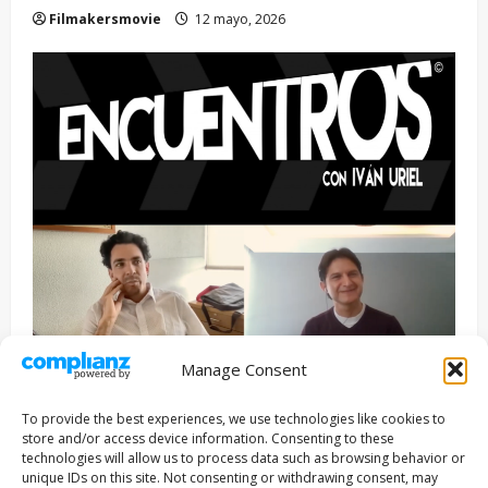
Filmakersmovie
12 mayo, 2026
Manage Consent
Entrevista
Series
To provide the best experiences, we use technologies like cookies to
ENCUENTROS CON IVÁN URIEL T3E22: JUAN PATRICIO
store and/or access device information. Consenting to these
RIVEROLL
technologies will allow us to process data such as browsing behavior or
unique IDs on this site. Not consenting or withdrawing consent, may