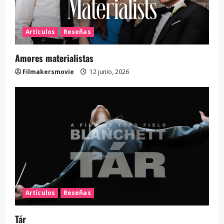
Artículos
Reseñas
Amores materialistas
Filmakersmovie
12 junio, 2026
Artículos
Reseñas
Tár