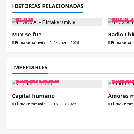
HISTORIAS RELACIONADAS
Artículos
Escúchanos
Podcast
Videos
Escúchan
MTV se fue
Radio Chi
Filmakersmovie
24 enero, 2026
Filmakersm
IMPERDIBLES
Artículos
Reseñas
Artículos
Capital humano
Amores ma
Filmakersmovie
16 julio, 2026
Filmakersm