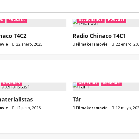
os
Podcast
Escúchanos
Podcast
naco T4C2
Radio Chinaco T4C1
ovie
22 enero, 2025
Filmakersmovie
22 enero, 20
Reseñas
Artículos
Reseñas
terialistas
Tár
ovie
12 junio, 2026
Filmakersmovie
12 mayo, 20