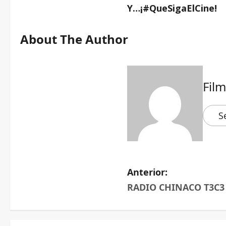
Y…¡#QueSigaElCine!
About The Author
Fil
S
Anterior:
RADIO CHINACO T3C3