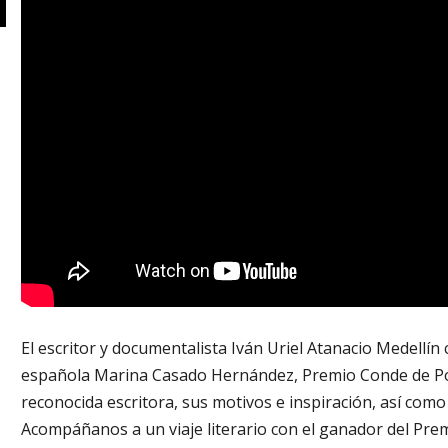
El escritor y documentalista Iván Uriel Atanacio Medellí
española Marina Casado Hernández, Premio Conde de Poesí
reconocida escritora, sus motivos e inspiración, así como
Acompáñanos a un viaje literario con el ganador del Pre