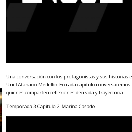
Una conversación con los protagonistas y sus historias e
Uriel Atanacio Medellín. En cada capitulo conversaremos c
quienes comparten reflexiones den vida y trayectoria.
Temporada 3 Capítulo 2: Marina Casado