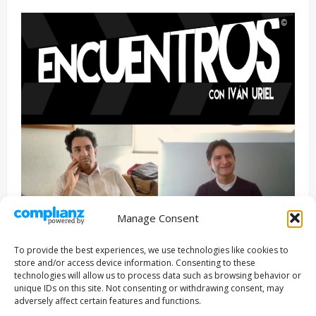
Manage Consent
Entrevista
Series
To provide the best experiences, we use technologies like cookies to
ENCUENTROS CON IVÁN URIEL T3E22: JUAN PATRICIO
store and/or access device information. Consenting to these
RIVEROLL
technologies will allow us to process data such as browsing behavior or
unique IDs on this site. Not consenting or withdrawing consent, may
Filmakersmovie
5 mayo, 2026
adversely affect certain features and functions.