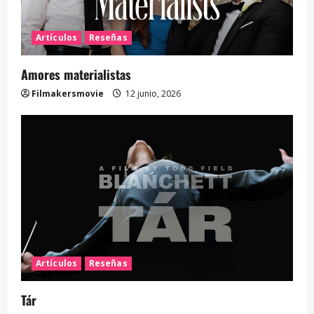
Artículos
Reseñas
Amores materialistas
Filmakersmovie
12 junio, 2026
Artículos
Reseñas
Tár