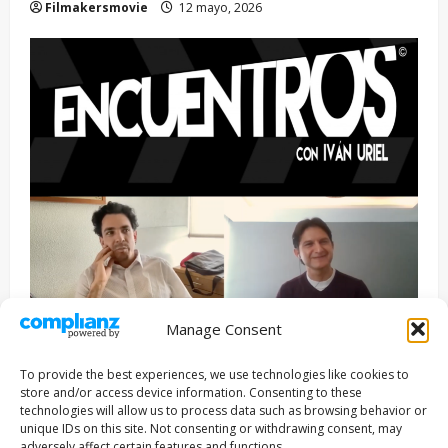
Filmakersmovie
12 mayo, 2026
Manage Consent
Entrevista
Series
To provide the best experiences, we use technologies like cookies to
ENCUENTROS CON IVÁN URIEL T3E22: JUAN PATRICIO
store and/or access device information. Consenting to these
RIVEROLL
technologies will allow us to process data such as browsing behavior or
unique IDs on this site. Not consenting or withdrawing consent, may
Filmakersmovie
5 mayo, 2026
adversely affect certain features and functions.