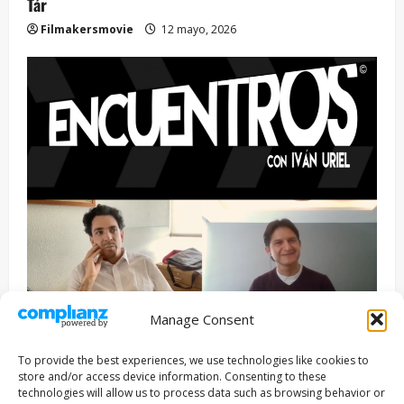
Tár
Filmakersmovie
12 mayo, 2026
Manage Consent
Entrevista
Series
To provide the best experiences, we use technologies like cookies to
ENCUENTROS CON IVÁN URIEL T3E22: JUAN PATRICIO
store and/or access device information. Consenting to these
RIVEROLL
technologies will allow us to process data such as browsing behavior or