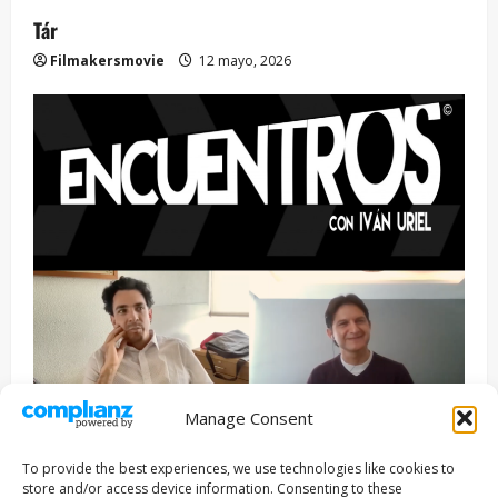
Tár
Filmakersmovie
12 mayo, 2026
Manage Consent
Entrevista
Series
To provide the best experiences, we use technologies like cookies to
ENCUENTROS CON IVÁN URIEL T3E22: JUAN PATRICIO
store and/or access device information. Consenting to these