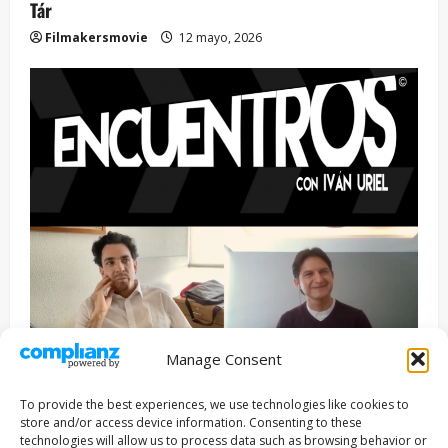
Tár
Filmakersmovie
12 mayo, 2026
Manage Consent
Entrevista
Series
To provide the best experiences, we use technologies like cookies to
ENCUENTROS CON IVÁN URIEL T3E22: JUAN PATRICIO
store and/or access device information. Consenting to these
RIVEROLL
technologies will allow us to process data such as browsing behavior or