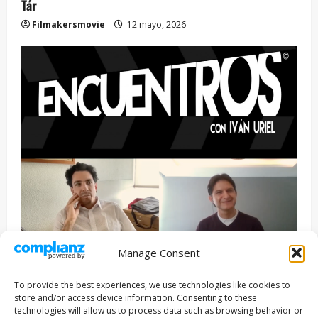
Tár
Filmakersmovie
12 mayo, 2026
Manage Consent
Entrevista
Series
To provide the best experiences, we use technologies like cookies to
ENCUENTROS CON IVÁN URIEL T3E22: JUAN PATRICIO
store and/or access device information. Consenting to these
RIVEROLL
technologies will allow us to process data such as browsing behavior or