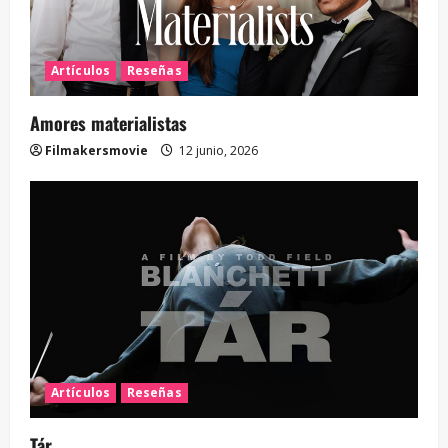
Artículos
Reseñas
Amores materialistas
Filmakersmovie
12 junio, 2026
Artículos
Reseñas
Tár