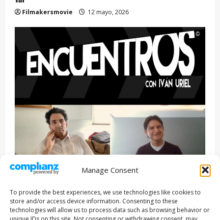
Filmakersmovie
12 mayo, 2026
Manage Consent
Entrevista
Series
To provide the best experiences, we use technologies like cookies to
ENCUENTROS CON IVÁN URIEL T3E22: JUAN PATRICIO
store and/or access device information. Consenting to these
RIVEROLL
technologies will allow us to process data such as browsing behavior or
unique IDs on this site. Not consenting or withdrawing consent, may