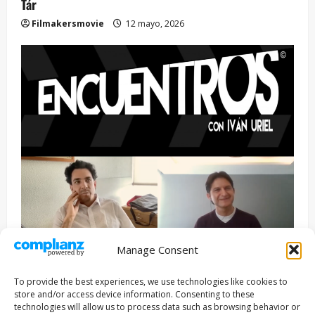
Tár
Filmakersmovie
12 mayo, 2026
Manage Consent
Entrevista
Series
To provide the best experiences, we use technologies like cookies to
ENCUENTROS CON IVÁN URIEL T3E22: JUAN PATRICIO
store and/or access device information. Consenting to these
RIVEROLL
technologies will allow us to process data such as browsing behavior or