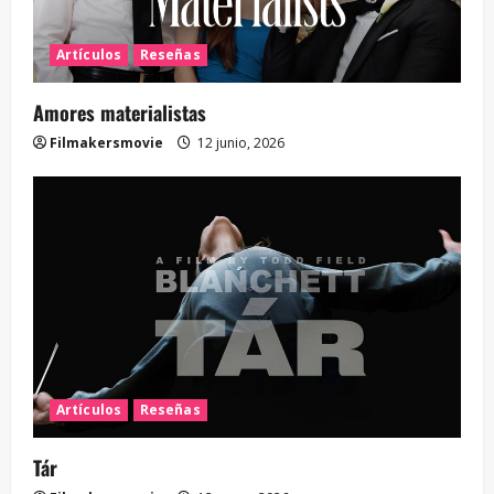
Artículos
Reseñas
Amores materialistas
Filmakersmovie
12 junio, 2026
Artículos
Reseñas
Tár