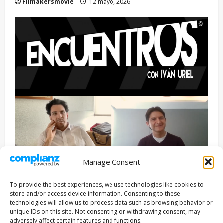
Filmakersmovie
12 mayo, 2026
Manage Consent
Entrevista
Series
To provide the best experiences, we use technologies like cookies to
ENCUENTROS CON IVÁN URIEL T3E22: JUAN PATRICIO
store and/or access device information. Consenting to these
RIVEROLL
technologies will allow us to process data such as browsing behavior or
unique IDs on this site. Not consenting or withdrawing consent, may
Filmakersmovie
5 mayo, 2026
adversely affect certain features and functions.