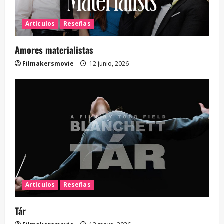
Artículos
Reseñas
Amores materialistas
Filmakersmovie
12 junio, 2026
Artículos
Reseñas
Tár