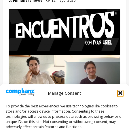
Filmakersmovie
12 mayo, 2026
Manage Consent
Entrevista
Series
To provide the best experiences, we use technologies like cookies to
ENCUENTROS CON IVÁN URIEL T3E22: JUAN PATRICIO
store and/or access device information. Consenting to these
RIVEROLL
technologies will allow us to process data such as browsing behavior or
unique IDs on this site. Not consenting or withdrawing consent, may
Filmakersmovie
5 mayo, 2026
adversely affect certain features and functions.