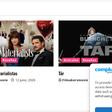
Reseñas
Artículos
Reseñas
rialistas
Tár
movie
12 junio, 2026
Filmakersmovie
12 mayo, 2
To provide 
access devi
data such a
withdrawing