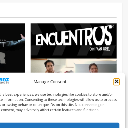
Manage Consent
Entrevista
Series
026
the best experiences, we use technologies like cookies to store and/or
ce information. Consenting to these technologies will allow us to process
ENCUENTROS CON IVÁN URIEL T3E22:
s browsing behavior or unique IDs on this site. Not consenting or
JUAN PATRICIO RIVEROLL
 consent, may adversely affect certain features and functions.
Filmakersmovie
5 mayo, 2026