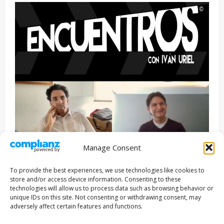
Manage Consent
Entrevista
Series
To provide the best experiences, we use technologies like cookies to
ENCUENTROS CON IVÁN URIEL T3E22: JUAN PATRICIO
store and/or access device information. Consenting to these
RIVEROLL
technologies will allow us to process data such as browsing behavior or
unique IDs on this site. Not consenting or withdrawing consent, may
Filmakersmovie
5 mayo, 2026
adversely affect certain features and functions.