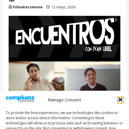
Filmakersmovie
12 mayo, 2026
Manage Consent
Entrevista
Series
To provide the best experiences, we use technologies like cookies to
ENCUENTROS CON IVÁN URIEL T3E22: JUAN PATRICIO
store and/or access device information. Consenting to these
RIVEROLL
technologies will allow us to process data such as browsing behavior or
unique IDs on this site. Not consenting or withdrawing consent, may