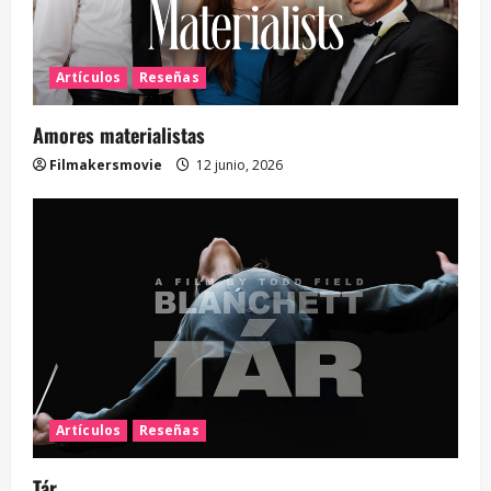
Artículos
Reseñas
Amores materialistas
Filmakersmovie
12 junio, 2026
Artículos
Reseñas
Tár