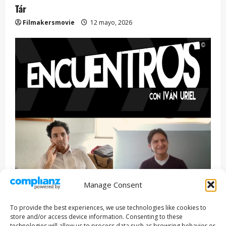
Tár
Filmakersmovie
12 mayo, 2026
Manage Consent
Entrevista
Series
To provide the best experiences, we use technologies like cookies to
ENCUENTROS CON IVÁN URIEL T3E22: JUAN PATRICIO
store and/or access device information. Consenting to these
technologies will allow us to process data such as browsing behavior or