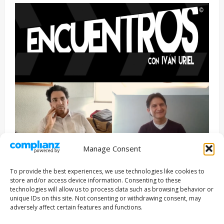
Manage Consent
Entrevista
Series
To provide the best experiences, we use technologies like cookies to
ENCUENTROS CON IVÁN URIEL T3E22: JUAN PATRICIO
store and/or access device information. Consenting to these
RIVEROLL
technologies will allow us to process data such as browsing behavior or
unique IDs on this site. Not consenting or withdrawing consent, may
Filmakersmovie
5 mayo, 2026
adversely affect certain features and functions.