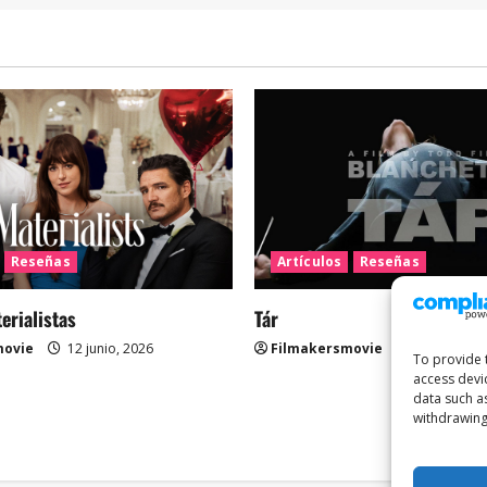
Reseñas
Artículos
Reseñas
rialistas
Tár
movie
12 junio, 2026
Filmakersmovie
12 mayo, 2
To provide 
access devi
data such a
withdrawing