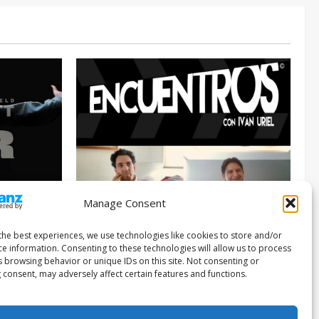
Manage Consent
Entrevista
Series
026
the best experiences, we use technologies like cookies to store and/or
ce information. Consenting to these technologies will allow us to process
ENCUENTROS CON IVÁN URIEL T3E22:
s browsing behavior or unique IDs on this site. Not consenting or
JUAN PATRICIO RIVEROLL
 consent, may adversely affect certain features and functions.
Filmakersmovie
5 mayo, 2026