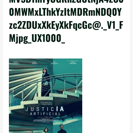
0MWMxLThkYzItMDRmNDQ0Y
zc2ZDUxXkEyXkFqcGc@._V1_F
Mjpg_UX1000_