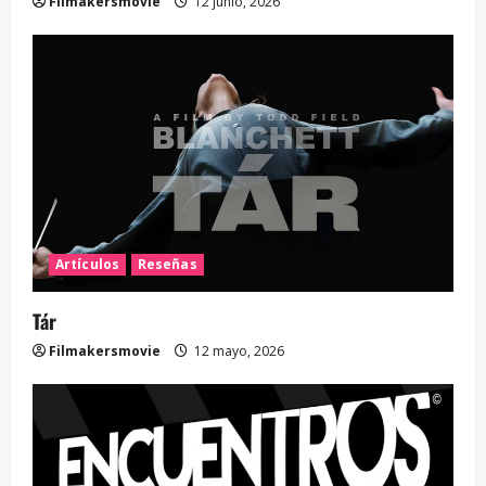
Filmakersmovie
12 junio, 2026
Artículos
Reseñas
Tár
Filmakersmovie
12 mayo, 2026