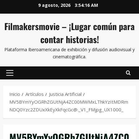
9 agosto, 2026
3:54:17 AM
Filmakersmovie – ¡Lugar común para
contar historias!
Plataforma Iberoamericana de exhibición y difusión audiovisual y
cinematográfica.
Inicio
Artículos
Justicia Artificial
MV5BYmYyOGRhZGUtNjA4ZC00MWMxLThkYzItMDRm
NDQ0Yzc2ZDUxXkEyXkFqcGc@._V1_FMjpg_UX1000_
MV5BYmYyOGRhZGUtNjA4ZC0