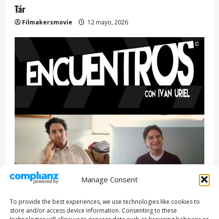
Tár
Filmakersmovie
12 mayo, 2026
Manage Consent
Entrevista
Series
To provide the best experiences, we use technologies like cookies to
ENCUENTROS CON IVÁN URIEL T3E22: JUAN PATRICIO
store and/or access device information. Consenting to these