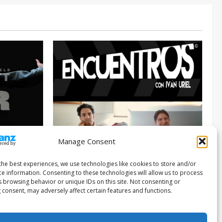
Manage Consent
Entrevista
Series
026
the best experiences, we use technologies like cookies to store and/or
ce information. Consenting to these technologies will allow us to process
ENCUENTROS CON IVÁN URIEL T3E22:
s browsing behavior or unique IDs on this site. Not consenting or
JUAN PATRICIO RIVEROLL
 consent, may adversely affect certain features and functions.
Filmakersmovie
5 mayo, 2026