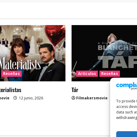
Reseñas
Artículos
Reseñas
rialistas
Tár
movie
12 junio, 2026
Filmakersmovie
12 mayo, 2
To provide 
access devi
data such a
withdrawing