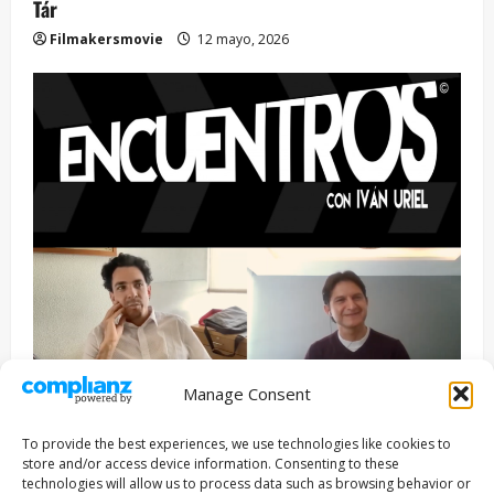
Tár
Filmakersmovie
12 mayo, 2026
Manage Consent
Entrevista
Series
To provide the best experiences, we use technologies like cookies to
ENCUENTROS CON IVÁN URIEL T3E22: JUAN PATRICIO
store and/or access device information. Consenting to these
RIVEROLL
technologies will allow us to process data such as browsing behavior or