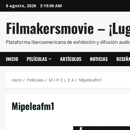
6 agosto, 2026
3:19:00 AM
Filmakersmovie – ¡Lug
Plataforma Iberoamericana de exhibición y difusión audio
INICIO
PELÍCULAS
ARTÍCULOS
NOTICIAS
RESEÑ
Inicio
Películas
M I P E L E A
Mipeleafm1
Mipeleafm1