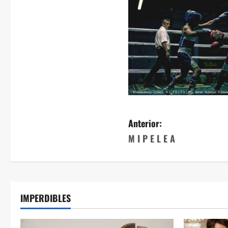
Anterior:
M I P E L E A
IMPERDIBLES